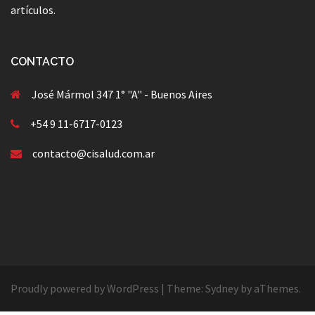
artículos.
CONTACTO
José Mármol 347 1° "A" - Buenos Aires
+54 9 11-6717-0123
contacto@cisalud.com.ar
Proudly powered by WordPress
|
Theme:
Sydney
by aThemes.